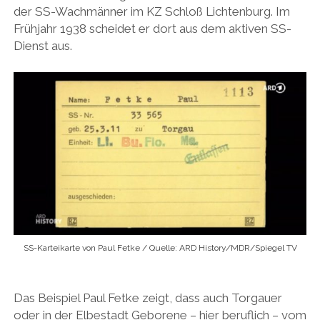
der SS-Wachmänner im KZ Schloß Lichtenburg. Im
Frühjahr 1938 scheidet er dort aus dem aktiven SS-
Dienst aus.
SS-Karteikarte von Paul Fetke / Quelle: ARD History/MDR/Spiegel TV
Das Beispiel Paul Fetke zeigt, dass auch Torgauer
oder in der Elbestadt Geborene – hier beruflich – vom