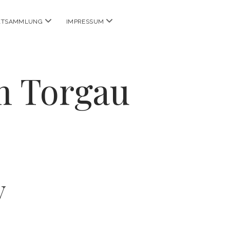
Menü
Menü
KTSAMMLUNG
IMPRESSUM
öffnen
öffnen
m Torgau
v