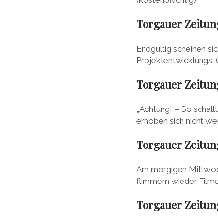
Torgauer Zeitun
Endgültig scheinen si
Projektentwicklungs
Torgauer Zeitung:
„Achtung!“– So schall
erhoben sich nicht we
Torgauer Zeitung
Am morgigen Mittwoch i
flimmern wieder Film
Torgauer Zeitun