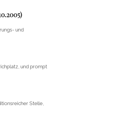
0.2005)
erungs- und
richplatz, und prompt
tionsreicher Stelle,