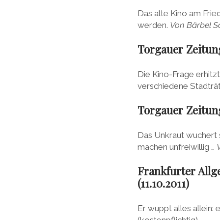
Das alte Kino am Fried
werden.
Von Bärbel 
Torgauer Zeitung
Die Kino-Frage erhitz
verschiedene Stadträ
Torgauer Zeitung
Das Unkraut wuchert s
machen unfreiwillig …
Frankfurter All
(11.10.2011)
Er wuppt alles allein:
(kostenpflichtig)