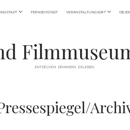
Menü
Menü
INOSTADT
FERNSEHSTADT
VERANSTALTUNGSORT
OBJE
öffnen
öffnen
nd Filmmuseu
ENTDECKEN. ERINNERN. ERLEBEN.
Pressespiegel/Archi