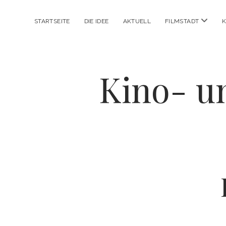
Menü
STARTSEITE
DIE IDEE
AKTUELL
FILMSTADT
K
öffnen
Kino- u