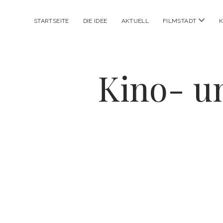
Menü
STARTSEITE
DIE IDEE
AKTUELL
FILMSTADT
K
öffnen
Kino- u