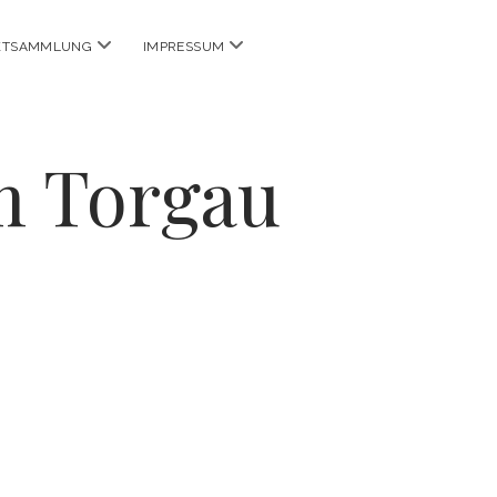
Menü
Menü
KTSAMMLUNG
IMPRESSUM
öffnen
öffnen
m Torgau