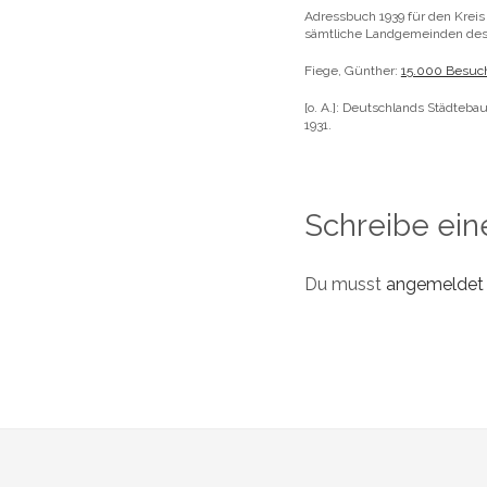
Adressbuch 1939 für den Kreis
sämtliche Landgemeinden des K
Fiege, Günther:
15.000 Besuch
[o. A.]: Deutschlands Städteba
1931.
Schreibe ei
Du musst
angemeldet