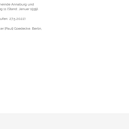
Gemeinde Annaburg und
11 (Stand: Januar 1939).
rufen: 27.5.2022)
er [Paul] Goedecke. Berlin,