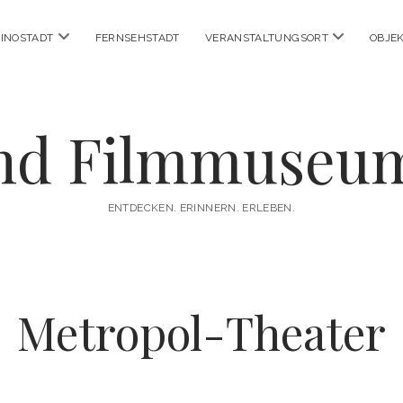
Menü
Menü
INOSTADT
FERNSEHSTADT
VERANSTALTUNGSORT
OBJE
öffnen
öffnen
nd Filmmuseu
ENTDECKEN. ERINNERN. ERLEBEN.
Metropol-Theater