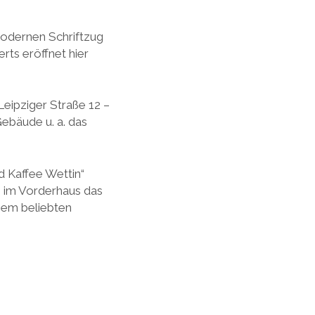
modernen Schriftzug
rts eröffnet hier
Leipziger Straße 12 –
Gebäude u. a. das
d Kaffee Wettin“
h im Vorderhaus das
inem beliebten