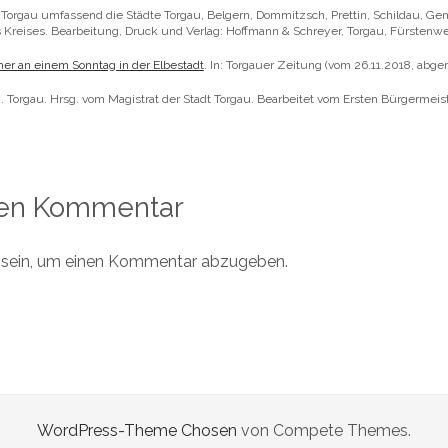
 Torgau umfassend die Städte Torgau, Belgern, Dommitzsch, Prettin, Schildau, 
reises. Bearbeitung, Druck und Verlag: Hoffmann & Schreyer, Torgau, Fürstenweg 
er an einem Sonntag in der Elbestadt
. In: Torgauer Zeitung (vom 26.11.2018, abge
u. Torgau. Hrsg. vom Magistrat der Stadt Torgau. Bearbeitet vom Ersten Bürgermeist
nen Kommentar
sein, um einen Kommentar abzugeben.
WordPress-Theme Chosen
von Compete Themes.