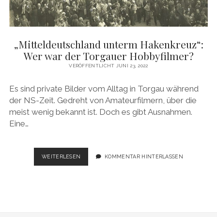
„Mitteldeutschland unterm Hakenkreuz“:
Wer war der Torgauer Hobbyfilmer?
VERÖFFENTLICHT JUNI 23, 2022
Es sind private Bilder vom Alltag in Torgau während
der NS-Zeit. Gedreht von Amateurfilmern, über die
meist wenig bekannt ist. Doch es gibt Ausnahmen.
Eine…
„MITTELDEUTSCHLAND
WEITERLESEN
KOMMENTAR HINTERLASSEN
UNTERM
HAKENKREUZ“:
WER
WAR
DER
TORGAUER